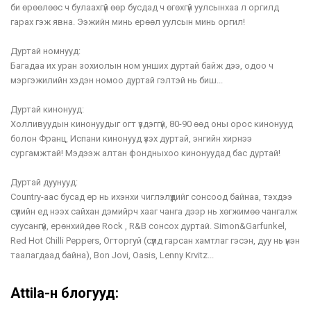
би өрөөлөөс ч булаахгүй өөр бусдад ч өгөхгүй уулсынхаа л оргилд
гарах гэж явна. Ээжийн минь ерөөл уулсын минь оргил!
Дуртай номнууд:
Багадаа их уран зохиолын ном унших дуртай байж дээ, одоо ч
мэргэжилийн хэдэн номоо дуртай гэлтэй нь биш...
Дуртай кинонууд:
Холливуудын кинонуудыг огт үздэггүй, 80-90 өөд оны орос кинонууд
болон Франц, Испани кинонууд үзэх дуртай, энгийн хирнээ
сургамжтай! Мэдээж алтан фондныхоо кинонуудад бас дуртай!
Дуртай дуунууд:
Country-аас бусад ер нь ихэнхи чиглэлүүдийг сонсоод байнаа, тэхдээ
сүүлийн ед нээх сайхан дэмийрч хааг чанга дээр нь хөгжимөө чангалж
суусангүй, ерөнхийдөө Rock , R&B сонсох дуртай. Simon&Garfunkel,
Red Hot Chilli Peppers, Огторгуй (сүүлд гарсан хамтлаг гэсэн, дуу нь үнэн
таалагдаад байна), Bon Jovi, Oasis, Lenny Krvitz...
AttiIa-н блогууд: