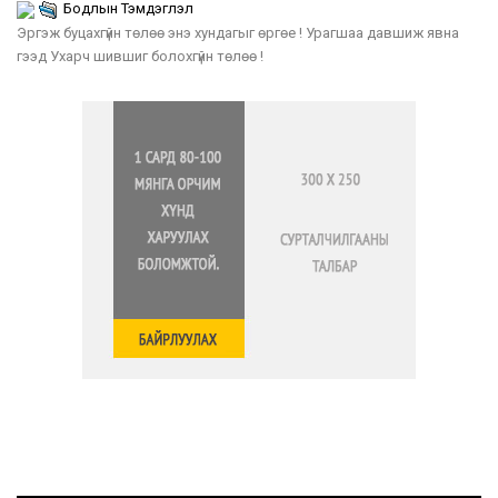
Бодлын Тэмдэглэл
Эргэж буцахгүйн төлөө энэ хундагыг өргөе ! Урагшаа давшиж явна
гээд Ухарч шившиг болохгүйн төлөө !