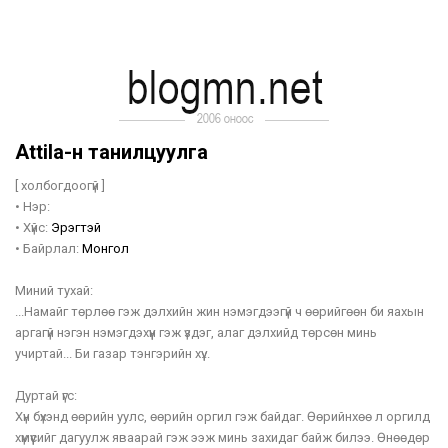
AttiIa-н танилцуулга
[ холбогдоогүй ]
•
Нэр:
•
Хүйс:
Эрэгтэй
•
Байрлал:
Монгол
Миний тухай:
...Намайг төрлөө гэж дэлхийн жин нэмэгдээгүй ч өөрийгөөн би яахын
аргагүй нэгэн нэмэгдэхүүн гэж үздэг, алаг дэлхийд төрсөн минь
учиртай... Би газар тэнгэрийн хүү...
Дуртай үгс:
Хүн бүхэнд өөрийн уулс, өөрийн оргил гэж байдаг. Өөрийнхөө л оргилд
хүмүүсийг дагуулж яваарай гэж ээж минь захидаг байж билээ. Өнөөдөр