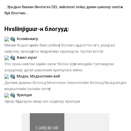
...Урьдын баахан бичлэгээ DEL хийснээс хойш дахин шинээр эхэлж
буй блогчин...
Hvsliinjiguur-н блогууд:
Хүслийнжигүүр
Миний бодол хүнийх байх албагүй боловч хүнд итгэл өгч, ухаарал
хайрлан, ирээдүйгээ өөдрөгөөр харахад нь туслах ёстой
Ажил хэрэг
Улс орны нийгэм эдийн засаг болон эрүүл мэндийн тулгамдсан
асуудлаар дугуй ширээний ярилцлага хийнэ.
Мэдээ, Мэдээллийн веб
Дэлхий дахины болоод Монголын технологийн болоод бусад мэдээ
мэдээллийн онлайн сэтгүүл
Ярилцъя
Зүгээр бүгдээрээ ямар нэг сэдвээр ярилцъя.