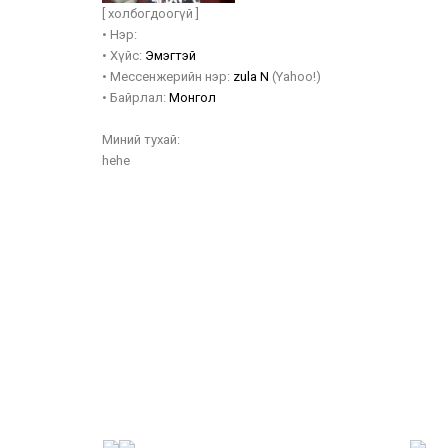
[ холбогдоогүй ]
•
Нэр:
•
Хүйс:
Эмэгтэй
•
Мессенжерийн нэр:
zula N
(Yahoo!)
•
Байрлал:
Монгол
Миний тухай:
hehe