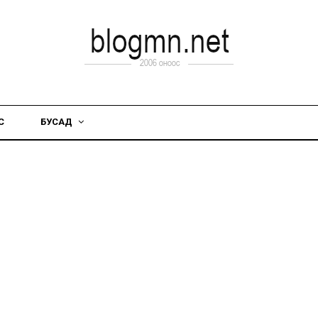
С
БУСАД