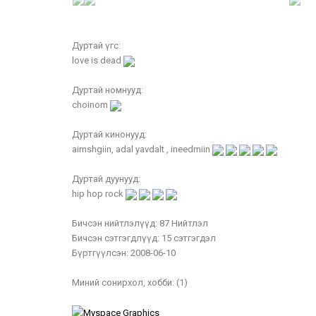
Дуртай үгс:
love is dead
Дуртай номнууд:
choinom
Дуртай кинонууд:
aimshgiin, adal yavdalt , ineedmiin
Дуртай дуунууд:
hip hop rock
Бичсэн нийтлэлүүд:
87 Нийтлэл
Бичсэн сэтгэгдлүүд:
15 сэтгэгдэл
Бүртгүүлсэн:
2008-06-10
Миний сонирхол, хобби:
(1)