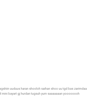
bagshiin uuduus haran shooloh saihan shoo uu tgd bas zarimdaa
 jil mini bayart gj hurdan tugsuh yum saaaaaaan yoooooooh