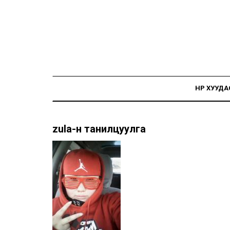
НҮҮР ХУУДА
zula-н танилцуулга