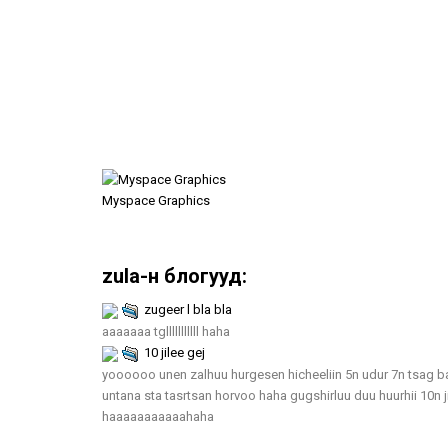
Myspace Graphics
zula-н блогууд:
zugeer l bla bla
aaaaaaa tglllllllllll haha
10 jilee gej
yoooooo unen zalhuu hurgesen hicheeliin 5n udur 7n tsag 
untana sta tasrtsan horvoo haha gugshirluu duu huurhii 10n
haaaaaaaaaaahaha