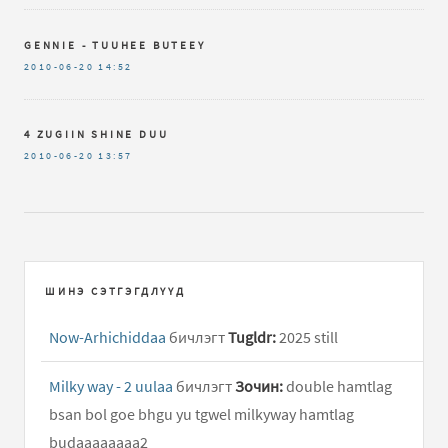
GENNIE - TUUHEE BUTEEY
2010-06-20
14:52
4 ZUGIIN SHINE DUU
2010-06-20
13:57
ШИНЭ СЭТГЭГДЛҮҮД
Now-Arhichiddaa
бичлэгт
Tugldr:
2025 still
Milky way - 2 uulaa
бичлэгт
Зочин:
double hamtlag
bsan bol goe bhgu yu tgwel milkyway hamtlag
budaaaaaaaa2