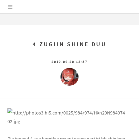
Цэс
4 ZUGIIN SHINE DUU
2010-06-20 13:57
Zia ingeed 4 zug hamtlag maani ergen garj irj bh shig bna