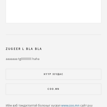
CCB - Үнэн чи хаана байна
бичлэгт
khangarid_0810:
unen gj yu be mongol repper minee ndad heleech....
Click click boom & Gangsta service
бичлэгт
khangarid_0810:
gaiguu duu daanch tgeed zarim alia
pisdaa nar arail dendchij ugan bol goy bljeee ..
ZUGEER L BLA BLA
D45 - Би хайртай хvнтэй
бичлэгт
Зочин (зочин):
dajui
hamtlag shuu ter tusmaa ogiinoo sak shu tana hamtlagt
aaaaaaa tglllllllllll haha
amjil aja aja amjilt
НҮҮР ХУУДАС
Жэнни – Хүүш Дамдин
бичлэгт
nyamka (зочин):
jennie
egchee bi zuger l tantai uulzaj uzmeer bna yahuu ..
COO.MN
Жэнни – Хүүш Дамдин
бичлэгт
nyamka (зочин):
hi bi
odoo formula 98...
Ийм вэб тэмдэглэлтэй болохыг хүсвэл
www.coo.mn
сайт руу