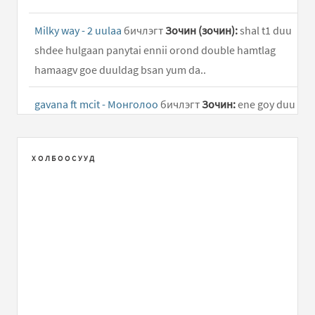
Milky way - 2 uulaa
бичлэгт
Зочин (зочин):
shal t1 duu
shdee hulgaan panytai ennii orond double hamtlag
hamaagv goe duuldag bsan yum da..
gavana ft mcit - Монголоо
бичлэгт
Зочин:
ene goy duu
shuu
4 zugiin shine duu
бичлэгт
Зочин:
..
ХОЛБООСУУД
Milky way - 2 uulaa
бичлэгт
otgongerel:
goy duu shdee
manai nalaih shdee ugasa nalaihin gants goy hamtlag
aja aja amjilt..
Жэнни – Хүүш Дамдин
бичлэгт
zula:
uuchlaarai
nyamka ene blog maani gennie egchiinh bishee namaig
zula gedeg ene minii blogoo ...