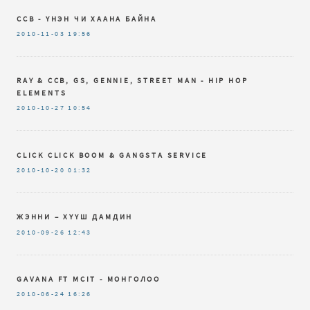
CCB - ҮНЭН ЧИ ХААНА БАЙНА
2010-11-03
19:56
RAY & CCB, GS, GENNIE, STREET MAN - HIP HOP
ELEMENTS
2010-10-27
10:54
CLICK CLICK BOOM & GANGSTA SERVICE
2010-10-20
01:32
ЖЭННИ – ХҮҮШ ДАМДИН
2010-09-26
12:43
GAVANA FT MCIT - МОНГОЛОО
2010-06-24
16:26