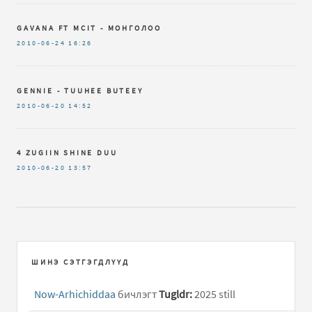
GAVANA FT MCIT - МОНГОЛОО
2010-06-24
16:26
GENNIE - TUUHEE BUTEEY
2010-06-20
14:52
4 ZUGIIN SHINE DUU
2010-06-20
13:57
ШИНЭ СЭТГЭГДЛҮҮД
Now-Arhichiddaa
бичлэгт
Tugldr:
2025 still