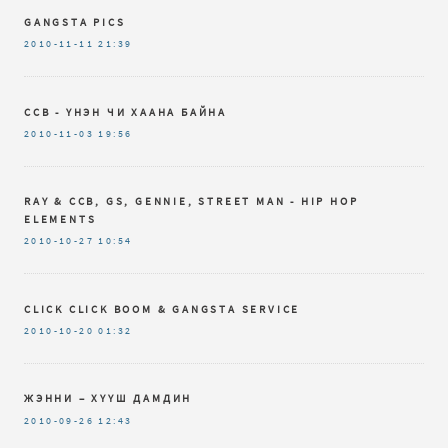
GANGSTA PICS
2010-11-11
21:39
CCB - ҮНЭН ЧИ ХААНА БАЙНА
2010-11-03
19:56
RAY & CCB, GS, GENNIE, STREET MAN - HIP HOP
ELEMENTS
2010-10-27
10:54
CLICK CLICK BOOM & GANGSTA SERVICE
2010-10-20
01:32
ЖЭННИ – ХҮҮШ ДАМДИН
2010-09-26
12:43