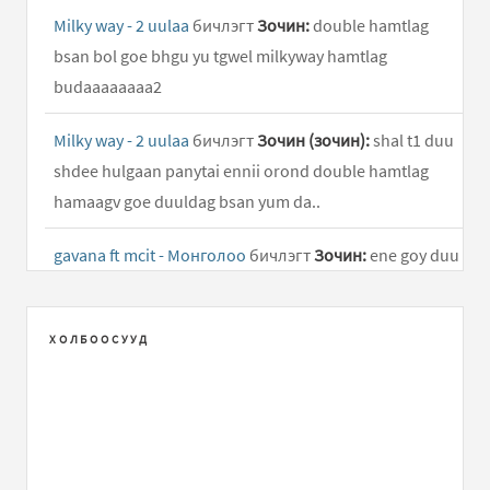
Milky way - 2 uulaa
бичлэгт
Зочин:
double hamtlag
bsan bol goe bhgu yu tgwel milkyway hamtlag
budaaaaaaaa2
Milky way - 2 uulaa
бичлэгт
Зочин (зочин):
shal t1 duu
shdee hulgaan panytai ennii orond double hamtlag
hamaagv goe duuldag bsan yum da..
gavana ft mcit - Монголоо
бичлэгт
Зочин:
ene goy duu
shuu
4 zugiin shine duu
бичлэгт
Зочин:
..
ХОЛБООСУУД
Milky way - 2 uulaa
бичлэгт
otgongerel:
goy duu shdee
manai nalaih shdee ugasa nalaihin gants goy hamtlag
aja aja amjilt..