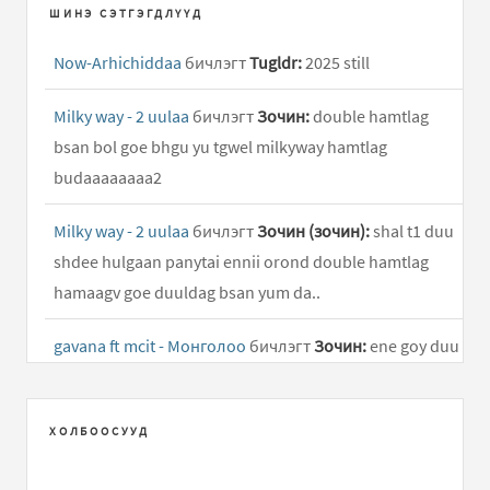
ШИНЭ СЭТГЭГДЛҮҮД
Now-Arhichiddaa
бичлэгт
Tugldr:
2025 still
Milky way - 2 uulaa
бичлэгт
Зочин:
double hamtlag
bsan bol goe bhgu yu tgwel milkyway hamtlag
budaaaaaaaa2
Milky way - 2 uulaa
бичлэгт
Зочин (зочин):
shal t1 duu
shdee hulgaan panytai ennii orond double hamtlag
hamaagv goe duuldag bsan yum da..
gavana ft mcit - Монголоо
бичлэгт
Зочин:
ene goy duu
shuu
4 zugiin shine duu
бичлэгт
Зочин:
..
ХОЛБООСУУД
Milky way - 2 uulaa
бичлэгт
otgongerel:
goy duu shdee