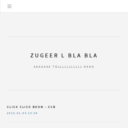
Цэс
ZUGEER L BLA BLA
AAAAAAA TGLLLLLLLLLLL HAHA
CLICK CLICK BOOM - CCB
2012-01-03
20:26