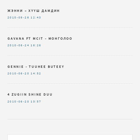
ЖЭННИ – ХҮҮШ ДАМДИН
2010-09-26
12:43
GAVANA FT MCIT - МОНГОЛОО
2010-06-24
16:26
GENNIE - TUUHEE BUTEEY
2010-06-20
14:52
4 ZUGIIN SHINE DUU
2010-06-20
13:57