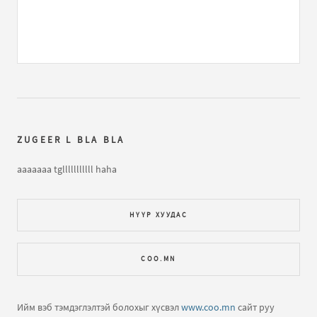
CCB - Үнэн чи хаана байна
бичлэгт
khangarid_0810:
unen gj yu be mongol repper minee ndad heleech....
Click click boom & Gangsta service
бичлэгт
khangarid_0810:
gaiguu duu daanch tgeed zarim alia
pisdaa nar arail dendchij ugan bol goy bljeee ..
ZUGEER L BLA BLA
D45 - Би хайртай хvнтэй
бичлэгт
Зочин (зочин):
dajui
hamtlag shuu ter tusmaa ogiinoo sak shu tana hamtlagt
aaaaaaa tglllllllllll haha
amjil aja aja amjilt
НҮҮР ХУУДАС
Жэнни – Хүүш Дамдин
бичлэгт
nyamka (зочин):
jennie
egchee bi zuger l tantai uulzaj uzmeer bna yahuu ..
COO.MN
Жэнни – Хүүш Дамдин
бичлэгт
nyamka (зочин):
hi bi
odoo formula 98...
Ийм вэб тэмдэглэлтэй болохыг хүсвэл
www.coo.mn
сайт руу