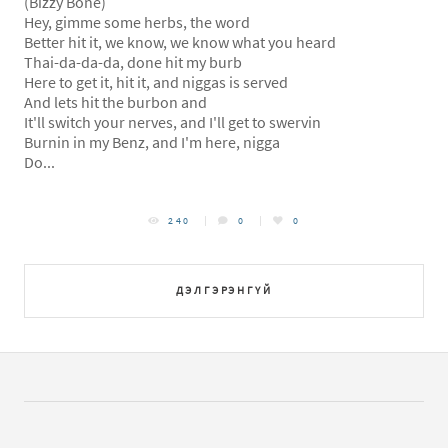
(Bizzy Bone)
Hey, gimme some herbs, the word
Better hit it, we know, we know what you heard
Thai-da-da-da, done hit my burb
Here to get it, hit it, and niggas is served
And lets hit the burbon and
It'll switch your nerves, and I'll get to swervin
Burnin in my Benz, and I'm here, nigga
Do...
240
0
0
ДЭЛГЭРЭНГҮЙ