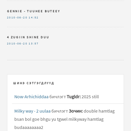
GENNIE - TUUHEE BUTEEY
2010-06-20
14:52
4 ZUGIIN SHINE DUU
2010-06-20
13:57
ШИНЭ СЭТГЭГДЛҮҮД
Now-Arhichiddaa
бичлэгт
Tugldr:
2025 still
Milky way - 2 uulaa
бичлэгт
Зочин:
double hamtlag
bsan bol goe bhgu yu tgwel milkyway hamtlag
budaaaaaaaa2