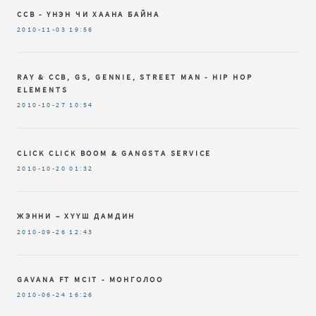
CCB - ҮНЭН ЧИ ХААНА БАЙНА
2010-11-03
19:56
RAY & CCB, GS, GENNIE, STREET MAN - HIP HOP
ELEMENTS
2010-10-27
10:54
CLICK CLICK BOOM & GANGSTA SERVICE
2010-10-20
01:32
ЖЭННИ – ХҮҮШ ДАМДИН
2010-09-26
12:43
GAVANA FT MCIT - МОНГОЛОО
2010-06-24
16:26