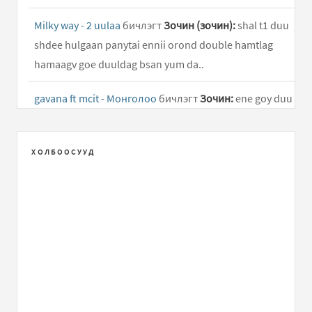
Milky way - 2 uulaa
бичлэгт
Зочин (зочин):
shal t1 duu
shdee hulgaan panytai ennii orond double hamtlag
hamaagv goe duuldag bsan yum da..
gavana ft mcit - Монголоо
бичлэгт
Зочин:
ene goy duu
shuu
4 zugiin shine duu
бичлэгт
Зочин:
..
ХОЛБООСУУД
Milky way - 2 uulaa
бичлэгт
otgongerel:
goy duu shdee
manai nalaih shdee ugasa nalaihin gants goy hamtlag
aja aja amjilt..
Жэнни – Хүүш Дамдин
бичлэгт
zula:
uuchlaarai
nyamka ene blog maani gennie egchiinh bishee namaig
zula gedeg ene minii blogoo ...