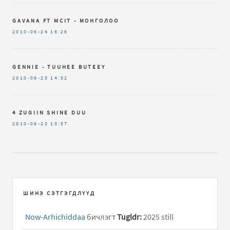
GAVANA FT MCIT - МОНГОЛОО
2010-06-24
16:26
GENNIE - TUUHEE BUTEEY
2010-06-20
14:52
4 ZUGIIN SHINE DUU
2010-06-20
13:57
ШИНЭ СЭТГЭГДЛҮҮД
Now-Arhichiddaa
бичлэгт
Tugldr:
2025 still