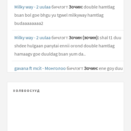
Milky way - 2 uulaa
бичлэгт
Зочин:
double hamtlag
bsan bol goe bhgu yu tgwel milkyway hamtlag
budaaaaaaaa2
Milky way - 2 uulaa
бичлэгт
Зочин (зочин):
shal t1 duu
shdee hulgaan panytai ennii orond double hamtlag
hamaagv goe duuldag bsan yum da..
gavana ft mcit - Монголоо
бичлэгт
Зочин:
ene goy duu
shuu
4 zugiin shine duu
бичлэгт
Зочин:
..
ХОЛБООСУУД
Milky way - 2 uulaa
бичлэгт
otgongerel:
goy duu shdee
manai nalaih shdee ugasa nalaihin gants goy hamtlag
aja aja amjilt..