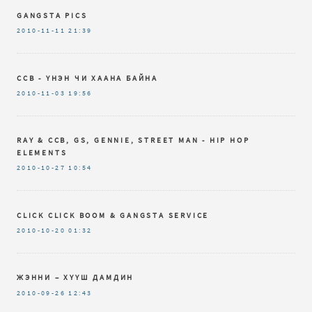
GANGSTA PICS
2010-11-11
21:39
CCB - ҮНЭН ЧИ ХААНА БАЙНА
2010-11-03
19:56
RAY & CCB, GS, GENNIE, STREET MAN - HIP HOP
ELEMENTS
2010-10-27
10:54
CLICK CLICK BOOM & GANGSTA SERVICE
2010-10-20
01:32
ЖЭННИ – ХҮҮШ ДАМДИН
2010-09-26
12:43