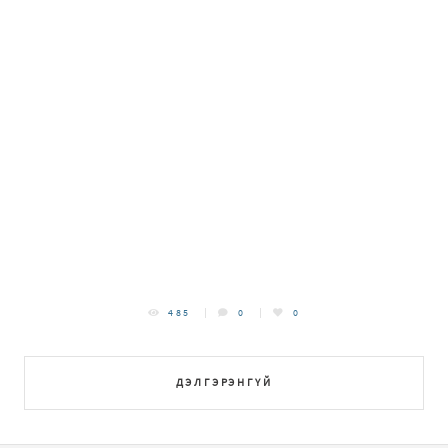
485
0
0
ДЭЛГЭРЭНГҮЙ