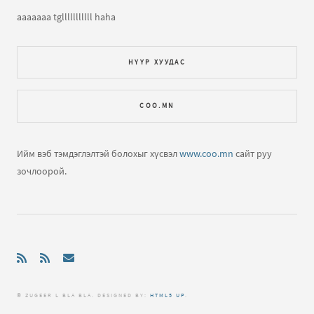
hamtlag shuu ter tusmaa ogiinoo sak shu tana hamtlagt
aaaaaaa tglllllllllll haha
amjil aja aja amjilt
НҮҮР ХУУДАС
Жэнни – Хүүш Дамдин
бичлэгт
nyamka (зочин):
jennie
egchee bi zuger l tantai uulzaj uzmeer bna yahuu ..
COO.MN
Жэнни – Хүүш Дамдин
бичлэгт
nyamka (зочин):
hi bi
odoo formula 98...
Ийм вэб тэмдэглэлтэй болохыг хүсвэл
www.coo.mn
сайт руу
зочлоорой.
Жэнни – Хүүш Дамдин
бичлэгт
Зочин:
hi jennie ania
taniig ene site ruu orohoo bolison gdgiig mdnee thdee
bi yantai hamtarch duulahiig..
Milky way - 2 uulaa
бичлэгт
Зочин:
goy duu shu ta nart
amjilt
© ZUGEER L BLA BLA. DЕSIGNED BY:
HTML5 UP
.