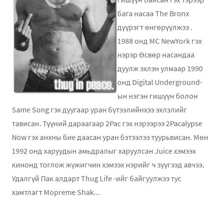
бага насаа The Bronx
дүүрэгт өнгөрүүлжээ .
1988 онд MC NewYork гэх
нэрэр Өсвөр насандаа
дуулж эхлэн улмаар 1990
онд Digital Underground-
ын нэгэн гишүүн болон
Same Song гэх дуугаар уран бүтээлийнхээ эхлэлийг
тависан. Түүний дараагаар 2Pac гэх нэрээрээ 2Pacalypse
Now гэх анхны бие даасан уран бэтээлээ туурьвисан. Мөн
1992 онд харуудын амьдралыг харуулсан Juice хэмээх
кинонд тоглoж жүжигчин хэмээх нэрийг ч зүүгээд авчээ.
Удалгүй Пак алдарт Thug Life -ийг байгуулжээ тус
хамтлагт Mopreme Shak...