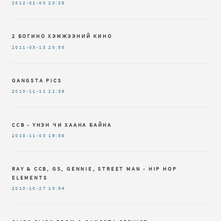
2012-01-03
20:26
2 БОГИНО ХЭМЖЭЭНИЙ КИНО
2011-03-13
20:55
GANGSTA PICS
2010-11-11
21:39
CCB - ҮНЭН ЧИ ХААНА БАЙНА
2010-11-03
19:56
RAY & CCB, GS, GENNIE, STREET MAN - HIP HOP
ELEMENTS
2010-10-27
10:54