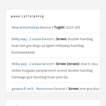
ШИНЭ СЭТГЭГДЛҮҮД
Now-Arhichiddaa
бичлэгт
Tugldr:
2025 still
Milky way - 2 uulaa
бичлэгт
Зочин:
double hamtlag
bsan bol goe bhgu yu tgwel milkyway hamtlag
budaaaaaaaa2
Milky way - 2 uulaa
бичлэгт
Зочин (зочин):
shal t1 duu
shdee hulgaan panytai ennii orond double hamtlag
hamaagv goe duuldag bsan yum da..
gavana ft mcit - Монголоо
бичлэгт
Зочин:
ene goy duu
shuu