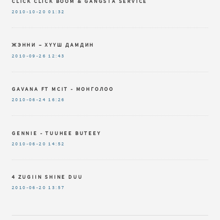
CLICK CLICK BOOM & GANGSTA SERVICE
2010-10-20
01:32
ЖЭННИ – ХҮҮШ ДАМДИН
2010-09-26
12:43
GAVANA FT MCIT - МОНГОЛОО
2010-06-24
16:26
GENNIE - TUUHEE BUTEEY
2010-06-20
14:52
4 ZUGIIN SHINE DUU
2010-06-20
13:57