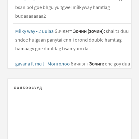
bsan bol goe bhgu yu tgwel milkyway hamtlag
budaaaaaaaa2
Milky way - 2 uulaa
бичлэгт
Зочин (зочин):
shal t1 duu
shdee hulgaan panytai ennii orond double hamtlag
hamaagv goe duuldag bsan yum da..
gavana ft mcit - Монголоо
бичлэгт
Зочин:
ene goy duu
shuu
4 zugiin shine duu
бичлэгт
Зочин:
..
ХОЛБООСУУД
Milky way - 2 uulaa
бичлэгт
otgongerel:
goy duu shdee
manai nalaih shdee ugasa nalaihin gants goy hamtlag
aja aja amjilt..
Жэнни – Хүүш Дамдин
бичлэгт
zula:
uuchlaarai