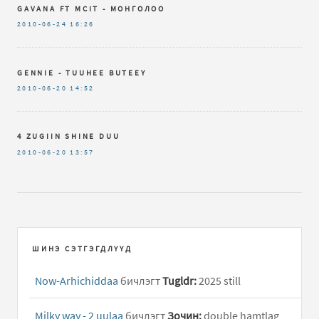
GAVANA FT MCIT - МОНГОЛОО
2010-06-24
16:26
GENNIE - TUUHEE BUTEEY
2010-06-20
14:52
4 ZUGIIN SHINE DUU
2010-06-20
13:57
ШИНЭ СЭТГЭГДЛҮҮД
Now-Arhichiddaa
бичлэгт
Tugldr:
2025 still
Milky way - 2 uulaa
бичлэгт
Зочин:
double hamtlag