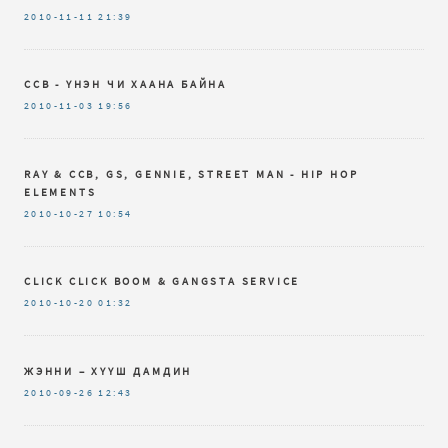
2010-11-11
21:39
CCB - ҮНЭН ЧИ ХААНА БАЙНА
2010-11-03
19:56
RAY & CCB, GS, GENNIE, STREET MAN - HIP HOP
ELEMENTS
2010-10-27
10:54
CLICK CLICK BOOM & GANGSTA SERVICE
2010-10-20
01:32
ЖЭННИ – ХҮҮШ ДАМДИН
2010-09-26
12:43