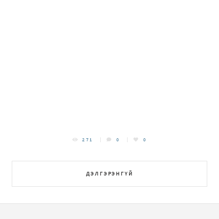
271
0
0
ДЭЛГЭРЭНГҮЙ