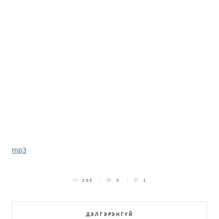
mp3
265
0
1
ДЭЛГЭРЭНГҮЙ